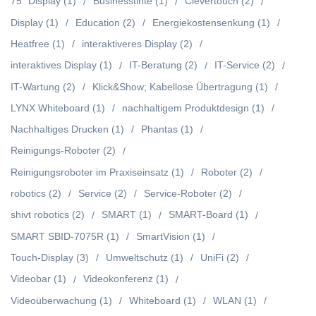
75" Display
(1)
Businesstinte
(1)
Clevertouch
(2)
Display
(1)
Education
(2)
Energiekostensenkung
(1)
Heatfree
(1)
interaktiveres Display
(2)
interaktives Display
(1)
IT-Beratung
(2)
IT-Service
(2)
IT-Wartung
(2)
Klick&Show; Kabellose Übertragung
(1)
LYNX Whiteboard
(1)
nachhaltigem Produktdesign
(1)
Nachhaltiges Drucken
(1)
Phantas
(1)
Reinigungs-Roboter
(2)
Reinigungsroboter im Praxiseinsatz
(1)
Roboter
(2)
robotics
(2)
Service
(2)
Service-Roboter
(2)
shivt robotics
(2)
SMART
(1)
SMART-Board
(1)
SMART SBID-7075R
(1)
SmartVision
(1)
Touch-Display
(3)
Umweltschutz
(1)
UniFi
(2)
Videobar
(1)
Videokonferenz
(1)
Videoüberwachung
(1)
Whiteboard
(1)
WLAN
(1)